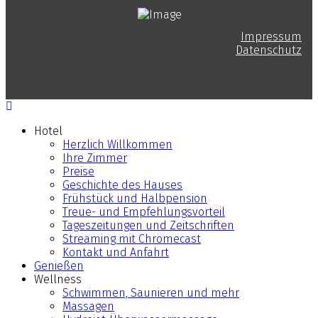
Impressum
Datenschutz
Hotel
Herzlich Willkommen
Ihre Zimmer
Preise
Geschichte des Hauses
Frühstück und Halbpension
Treue- und Empfehlungsvorteil
Tageszeitungen und Zeitschriften
Streaming mit Chromecast
Kontakt und Anfahrt
Genießen
Wellness
Schwimmen, Saunieren und mehr
Massagen