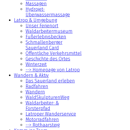
Massagen
Hydrojet-
Überwassermassage
Latrop & Umgebung
Unser Ferienort
Waldarbeitermuseum
Fußerlebnisbecken
Schmallenberger
Sauerland Card
Öffentliche Verkehrsmittel
Geschichte des Ortes
Winterzeit
--> Homepage von Latrop
Wandern & Aktiv
Das Sauerland erleben
Radfahren
Wandern
WaldSkulpturenWeg
Waldarbeiter- &
Försterpfad
Latroper Wanderservice
Motorradfahren
--> Rothaarsteig