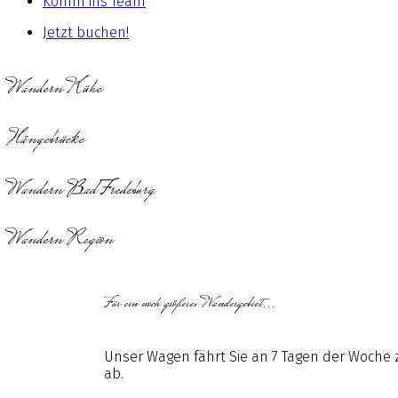
Komm ins Team
Jetzt buchen!
Wandern Kühe
Hängebrücke
Wandern Bad Fredeburg
Wandern Region
Für ein noch größeres Wandergebiet...
Unser Wagen fährt Sie an 7 Tagen der Woch
ab.