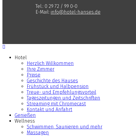
Tel.: 0 29 72 / 99 0-0
E-Mail:
info@hotel-hanses.de
Hotel
Herzlich Willkommen
Ihre Zimmer
Preise
Geschichte des Hauses
Frühstück und Halbpension
Treue- und Empfehlungsvorteil
Tageszeitungen und Zeitschriften
Streaming mit Chromecast
Kontakt und Anfahrt
Genießen
Wellness
Schwimmen, Saunieren und mehr
Massagen